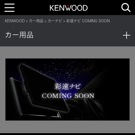
T
o
g
g
KENWOOD
カー用品
カーナビ
彩速ナビ COMING SOON
l
e
n
カー用品
a
v
i
g
a
t
i
o
n