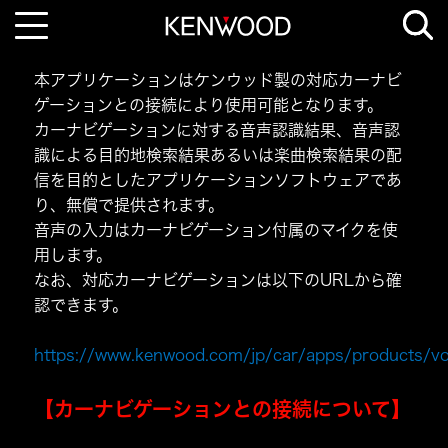
T
o
g
g
l
本アプリケーションはケンウッド製の対応カーナビ
e
n
ゲーションとの接続により使用可能となります。
a
カーナビゲーションに対する音声認識結果、音声認
v
i
識による目的地検索結果あるいは楽曲検索結果の配
g
a
信を目的としたアプリケーションソフトウェアであ
t
i
り、無償で提供されます。
o
n
音声の入力はカーナビゲーション付属のマイクを使
用します。
なお、対応カーナビゲーションは以下のURLから確
認できます。
https://www.kenwood.com/jp/car/apps/products/voi
【カーナビゲーションとの接続について】