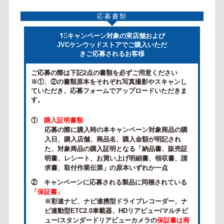
応募書類
1⃣キャンペーン対象の実店舗および
JVCケンウッドストアでご購入いただ
きご応募されるお客様
ご応募の際は下記2点の書類を必ずご用意ください
※①、②の書類原本をそれぞれ写真撮影やスキャンし
ていただき、応募フォームでアップロードいただきま
す。
①
購入証明書類
応募の際に購入時の本キャンペーン対象商品の購
入日、購入店舗、商品名、購入金額が明記され
た、対象商品の購入証明となる「納品書、販売証
明書、レシート、お買い上げ明細書、領収書、請
求書、取付作業伝票」の原本いずれか一点
② キャンペーンに応募される製品に同梱されている
「保証書」
※彩速ナビ、ナビ連携型ドライブレコーダー、ナ
ビ連動型ETC2.0車載器、HDリアビュー/マルチビ
ュー/スタンダードリアビューカメラの
保証書は商