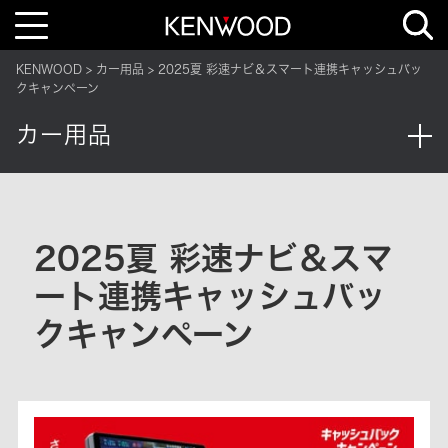
T
o
g
g
KENWOOD
カー用品
2025夏 彩速ナビ＆スマート連携キャッシュバッ
l
e
クキャンペーン
n
a
カー用品
v
i
g
a
t
i
o
n
2025夏 彩速ナビ＆スマ
ート連携キャッシュバッ
クキャンペーン