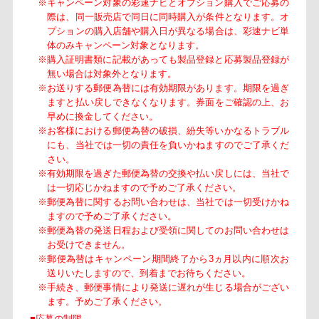
※キャンペーン対象の彩速ナビとオプション購入でご応募の
際は、同一販売店で同日に同時購入が条件となります。オ
プションの購入店舗や購入日が異なる場合は、彩速ナビ単
体のみキャンペーン対象となります。
※購入証明書類に記載があっても製品登録と応募製品登録が
無い場合は対象外となります。
※お送りする郵便為替には有効期限があります。期限を過ぎ
ますと払い戻しできなくなります。券面をご確認の上、お
早めに換金してください。
※お客様における郵便為替の破損、紛失等いかなるトラブル
にも、当社では一切の責任を負いかねますのでご了承くだ
さい。
※有効期限を過ぎた郵便為替の交換や払い戻しには、当社で
は一切応じかねますので予めご了承ください。
※郵便為替に関するお問い合わせは、当社では一切受けかね
ますので予めご了承ください。
※郵便為替の発送日程および受領に関してのお問い合わせは
お受けできません。
※郵便為替はキャンペーン期間終了から3ヵ月以内に順次お
送りいたしますので、到着までお待ちください。
※手続き、郵便事情により発送に遅れが生じる場合がござい
ます。予めご了承ください。
■応募の制限