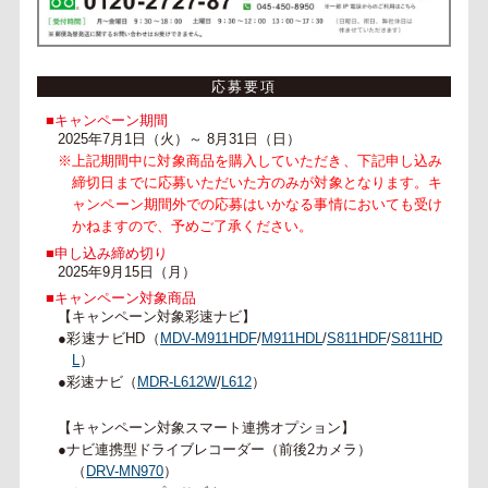
応募要項
■キャンペーン期間
2025年7月1日（火）～ 8月31日（日）
※上記期間中に対象商品を購入していただき、下記申し込み
締切日までに応募いただいた方のみが対象となります。キ
ャンペーン期間外での応募はいかなる事情においても受け
かねますので、予めご了承ください。
■申し込み締め切り
2025年9月15日（月）
■キャンペーン対象商品
【キャンペーン対象彩速ナビ】
●彩速ナビHD（
MDV-M911HDF
/
M911HDL
/
S811HDF
/
S811HD
L
）
●彩速ナビ（
MDR-L612W
/
L612
）
【キャンペーン対象スマート連携オプション】
●ナビ連携型ドライブレコーダー（前後2カメラ）
（
DRV-MN970
）