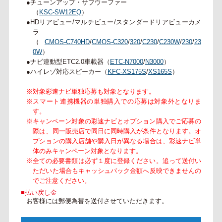
●チューンアップ・サブウーファー
（
KSC-SW12EQ
）
●HDリアビュー/マルチビュー/スタンダードリアビューカメ
ラ
（
CMOS-C740HD
/
CMOS-C320
/
320
/
C230
/
C230W
/
230
/
23
0W
）
●ナビ連動型ETC2.0車載器（
ETC-N7000
/
N3000
）
●ハイレゾ対応スピーカー（
KFC-XS175S
/
XS165S
）
※対象彩速ナビ単独応募も対象となります。
※スマート連携機器の単独購入での応募は対象外となりま
す。
※キャンペーン対象の彩速ナビとオプション購入でご応募の
際は、同一販売店で同日に同時購入が条件となります。オ
プションの購入店舗や購入日が異なる場合は、彩速ナビ単
体のみキャンペーン対象となります。
※全ての必要書類は必ず１度に登録ください。追って送付い
ただいた場合もキャッシュバック金額へ反映できませんの
でご注意ください。
■払い戻し金
お客様には郵便為替を送付させていただきます。