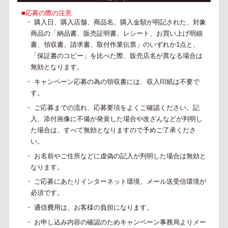
■応募の際の注意
・ 購入日、購入店舗、商品名、購入金額が明記された、対象
商品の「納品書、販売証明書、レシート、お買い上げ明細
書、領収書、請求書、取付作業伝票」のいずれか1点と、
「保証書のコピー」を比べた際、販売店名が異なる場合は
無効となります。
・ キャンペーン応募の為の領収書には、収入印紙は不要で
す。
・ ご応募までの流れ、応募要項をよくご確認ください。記
入、添付画像に不備が発覚した場合や改ざんなどが判明し
た場合は、すべて無効となりますので予めご了承くださ
い。
・ お名前やご住所などに虚偽の記入が判明した場合は無効と
なります。
・ ご応募にあたりインターネット環境、メール送受信環境が
必須です。
・ 通信費用は、お客様の負担になります。
・ お申し込み内容の確認のためキャンペーン事務局よりメー