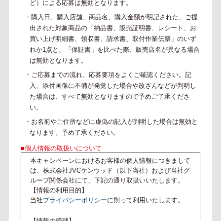
ど）による応募は無効となります。
・購入日、購入店舗、商品名、購入金額が明記された、ご提
出された対象商品の「納品書、販売証明書、レシート、お
買い上げ明細書、領収書、請求書、取付作業伝票」のいず
れか1点と、「保証書」を比べた際、販売店名が異なる場合
は無効となります。
・ご応募までの流れ、応募要項をよくご確認ください。記
入、添付画像に不備が発覚した場合や改ざんなどが判明し
た場合は、すべて無効となりますので予めご了承くださ
い。
・お名前やご住所などに虚偽の記入が判明した場合は無効と
なります。予め了承ください。
■個人情報の取扱いについて
本キャンペーンにおけるお客様の個人情報につきまして
は、株式会社JVCケンウッド（以下当社）および当社グ
ループ関係会社にて、下記の通り取扱いいたします。
【情報の利用目的】
当社
プライバシーポリシー
に則って利用いたします。
【情報の管理】