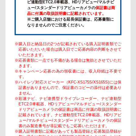
ビ連動型ETC2.0車載器、HDリアビュー/マルチビ
ュー/スタンダードリアビューカメラの
保証書は商
品に付属の取扱説明書に記載されています。
※ご購入店舗における延長保証書は、応募書類に
なりませんのでご注意ください。
※購入日と納品日の2つが記載されている購入証明書類でご
応募いただいた場合は購入日でご応募内容の判断をさせて
いただきます。
※応募書類に一点でも不備がある場合は無効とさせていただ
きます。
※キャンペーン応募の為の領収書には、収入印紙は不要で
す。
※ハイレゾ対応スピーカー（KFC-XS175S/XS165S)には保
証書がありませんので、保証書のコピーの添付は必要あり
ません。
※彩速ナビ、ナビ連携型ドライブレコーダー、ナビ連動型
ETC2.0車載器、HDリアビュー/マルチビュー/スタンダー
ドリアビューカメラの保証書は商品に付属の取扱説明書に
記載されています。ナビ連動型ETC2.0車載器、HDリアビ
ュー/マルチビュー/スタンダードリアビューカメラの保証
書のみ製造番号が非記載でもご応募いただけます。
※購入証明書類に記載があっても製品登録と応募製品登録が