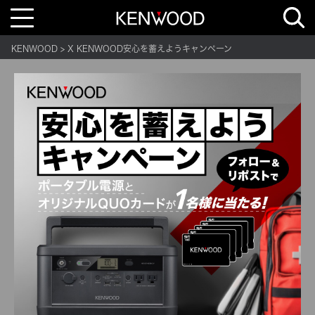
T
o
g
g
KENWOOD
X KENWOOD安心を蓄えようキャンペーン
l
e
n
a
v
i
g
a
t
i
o
n