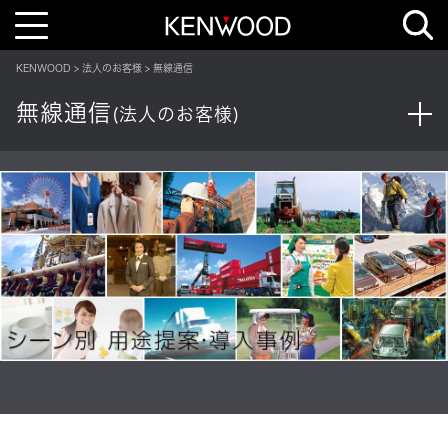
T
o
g
g
KENWOOD
法人のお客様
無線通信
l
e
n
無線通信
(法人のお客様)
a
v
i
g
a
t
i
o
n