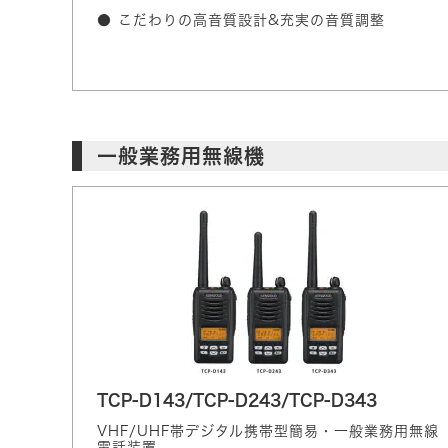
● こだわりの高音質設計&充実の音質調整
一般業務用無線機
TCP-D143/TCP-D243/TCP-D343
VHF/UHF帯デジタル携帯型簡易・一般業務用無線
電話装置