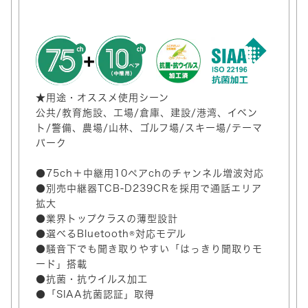
★用途・オススメ使用シーン
公共/教育施設、工場/倉庫、建設/港湾、イベン
ト/警備、農場/山林、ゴルフ場/スキー場/テーマ
パーク
●75ch＋中継用10ペアchのチャンネル増波対応
●別売中継器TCB-D239CRを採用で通話エリア
拡大
●業界トップクラスの薄型設計
●選べるBluetooth®対応モデル
●騒音下でも聞き取りやすい「はっきり聞取りモ
ード」搭載
●抗菌・抗ウイルス加工
●「SIAA抗菌認証」取得