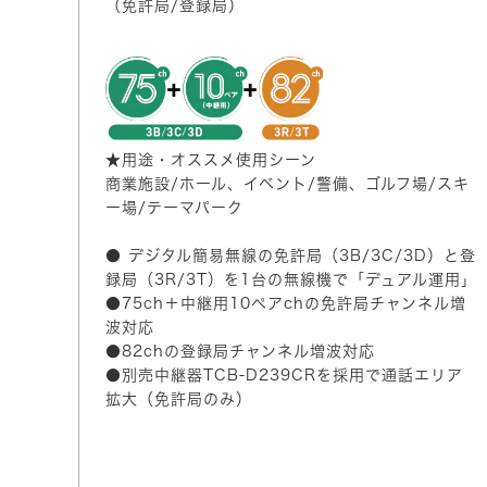
（免許局/登録局）
★用途・オススメ使用シーン
商業施設/ホール、イベント/警備、ゴルフ場/スキ
ー場/テーマパーク
● デジタル簡易無線の免許局（3B/3C/3D）と登
録局（3R/3T）を1台の無線機で「デュアル運用」
●75ch＋中継用10ペアchの免許局チャンネル増
波対応
●82chの登録局チャンネル増波対応
●別売中継器TCB-D239CRを採用で通話エリア
拡大（免許局のみ）