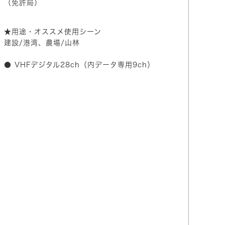
（免許局）
★用途・オススメ使用シーン
建設/港湾、農場/山林
● VHFデジタル28ch（内データ専用9ch）