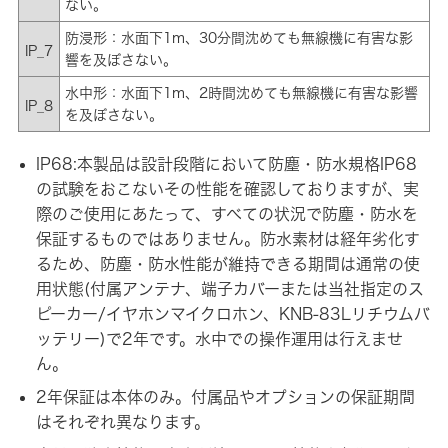
ない。
防浸形：水面下1m、30分間沈めても無線機に有害な影
IP_7
響を及ぼさない。
水中形：水面下1m、2時間沈めても無線機に有害な影響
IP_8
を及ぼさない。
IP68:本製品は設計段階において防塵・防水規格IP68
の試験をおこないその性能を確認しておりますが、実
際のご使用にあたって、すべての状況で防塵・防水を
保証するものではありません。防水素材は経年劣化す
るため、防塵・防水性能が維持できる期間は通常の使
用状態(付属アンテナ、端子カバーまたは当社指定のス
ピーカー/イヤホンマイクロホン、KNB-83Lリチウムバ
ッテリー)で2年です。水中での操作運用は行えませ
ん。
2年保証は本体のみ。付属品やオプションの保証期間
はそれぞれ異なります。