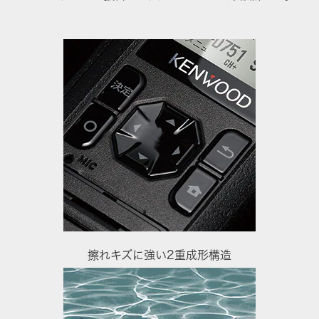
擦れキズに強い2重成形構造