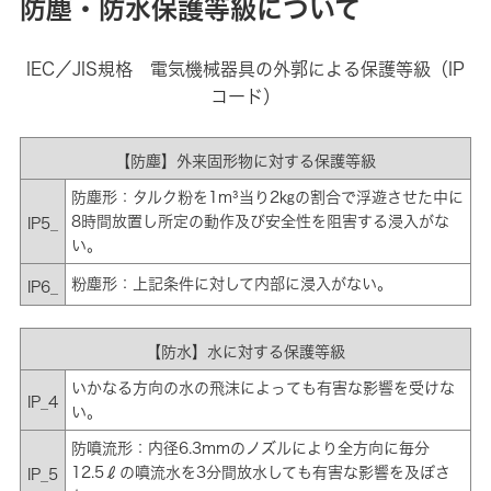
防塵・防水保護等級について
IEC／JIS規格 電気機械器具の外郭による保護等級（IP
コード）
【防塵】外来固形物に対する保護等級
防塵形：タルク粉を1m³当り2㎏の割合で浮遊させた中に
8時間放置し所定の動作及び安全性を阻害する浸入がな
IP5_
い。
粉塵形：上記条件に対して内部に浸入がない。
IP6_
【防水】水に対する保護等級
いかなる方向の水の飛沫によっても有害な影響を受けな
IP_4
い。
防噴流形：内径6.3mmのノズルにより全方向に毎分
12.5ℓの噴流水を3分間放水しても有害な影響を及ぼさ
IP_5