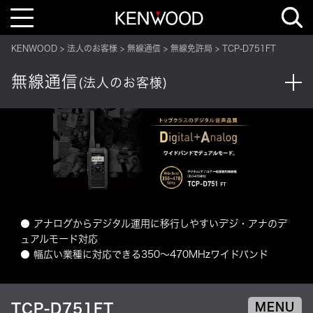
T
o
g
g
KENWOOD
法人のお客様
無線通信
無線免許局
TCP-D751FT
l
e
n
無線通信
a
(法人のお客様)
v
i
g
a
t
i
o
n
● アナログからデジタル運用に移行しやすいデジ・アナのデ
ュアルモード対応
● 幅広い業種に対応できる350～470MHzワイドバンド
TCP-D751FT
MENU