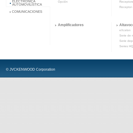
ELECTRÓNICA
Opción
Receptor
AUTOMOVILÍSTICA
Receptor 
COMUNICACIONES
Amplificadores
Altavoc
eXcelon
Serie de 
Serie dep
Series H
© JVCKENWOOD Corporation