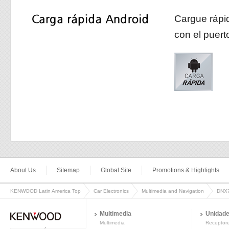
Cargue rápi
con el puer
About Us
Sitemap
Global Site
Promotions & Highlights
KENWOOD Latin America Top
Car Electronics
Multimedia and Navigation
DNX
Multimedia
Unidade
Multimedia
Receptor