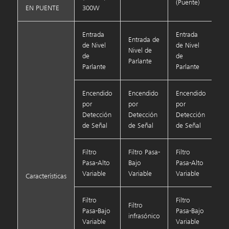
(Puente)
EN PUENTE
300W
Entrada
Entrada
Entrada de
de Nivel
de Nivel
Nivel de
de
de
Parlante
Parlante
Parlante
Encendido
Encendido
Encendido
por
por
por
Detección
Detección
Detección
de Señal
de Señal
de Señal
Filtro
Filtro Pasa-
Filtro
Pasa-Alto
Bajo
Pasa-Alto
Variable
Variable
Variable
Características
Filtro
Filtro
Filtro
Pasa-Bajo
Pasa-Bajo
infrasónico
Variable
Variable