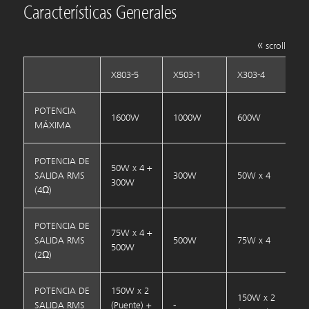
Características Generales
«
scroll
X803-5
X503-1
X303-4
POTENCIA
1600W
1000W
600W
MÁXIMA
POTENCIA DE
50W x 4 +
SALIDA RMS
300W
50W x 4
300W
(4Ω)
POTENCIA DE
75W x 4 +
SALIDA RMS
500W
75W x 4
500W
(2Ω)
POTENCIA DE
150W x 2
150W x 2
SALIDA RMS
(Puente) +
-