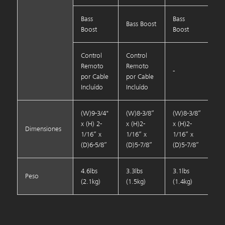
Bass
Bass
Bass Boost
Boost
Boost
Control
Control
Remoto
Remoto
-
por Cable
por Cable
Incluído
Incluído
(W)9-3/4"
(W)8-3/8”
(W)8-3/8”
x (H) 2-
x (H)2-
x (H)2-
Dimensiones
1/16” x
1/16” x
1/16” x
(D)6-5/8”
(D)5-7/8”
(D)5-7/8”
4.6lbs
3.3lbs
3.1lbs
Peso
(2.1kg)
(1.5kg)
(1.4kg)