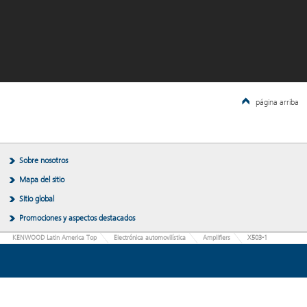
página arriba
Sobre nosotros
Mapa del sitio
Sitio global
Promociones y aspectos destacados
KENWOOD Latin America Top
Electrónica automovilística
Amplifiers
X503-1
JVCKENWOOD Corporation