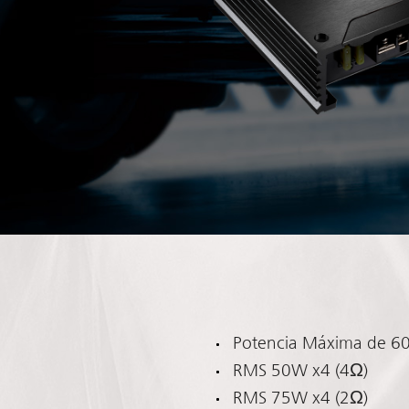
Potencia Máxima de 
RMS 50W x4 (4Ω)
RMS 75W x4 (2Ω)