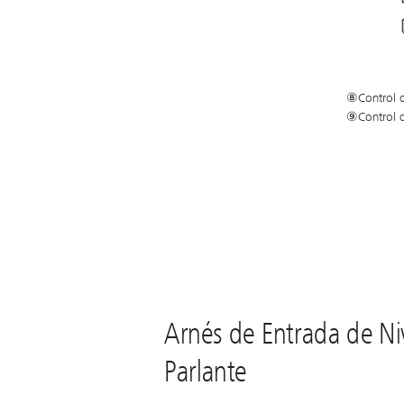
⑧Control d
⑨Control d
Arnés de Entrada de Ni
Parlante