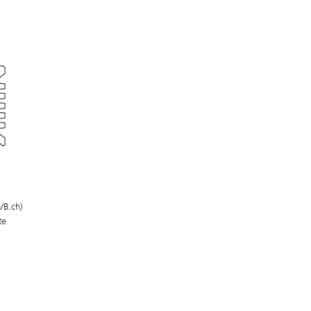
/B.ch)
te