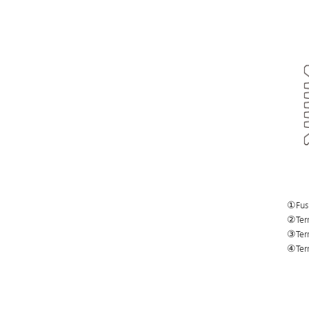
①Fusi
②Term
③Term
④Term