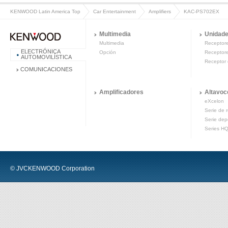
KENWOOD Latin America Top
Car Entertainment
Amplifiers
KAC-PS702EX
Multimedia
Unidade
Multimedia
Receptor
ELECTRÓNICA
Opción
Receptor
AUTOMOVILÍSTICA
Receptor 
COMUNICACIONES
Amplificadores
Altavoc
eXcelon
Serie de 
Serie dep
Series H
© JVCKENWOOD Corporation