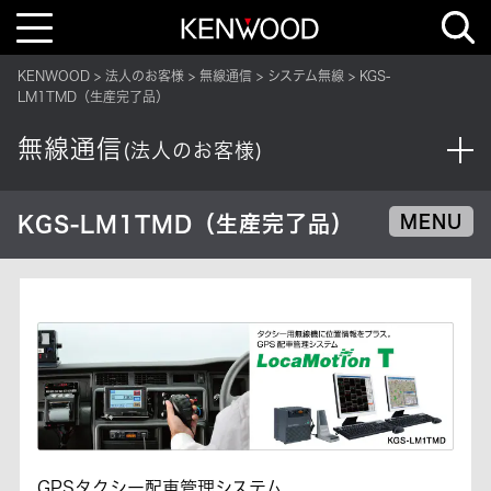
T
o
g
g
KENWOOD
法人のお客様
無線通信
システム無線
KGS-
l
e
LM1TMD（生産完了品）
n
a
v
無線通信
(法人のお客様)
i
g
a
t
i
KGS-LM1TMD（生産完了品）
MENU
o
n
GPSタクシー配車管理システム