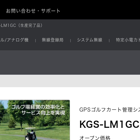
お問い合わせ・サポート
-LM1GC（生産完了品）
タル/アナログ機
無線登録局
システム無線
特定小電力
GPSゴルフカート管理シ
KGS-LM1GC
オープン価格