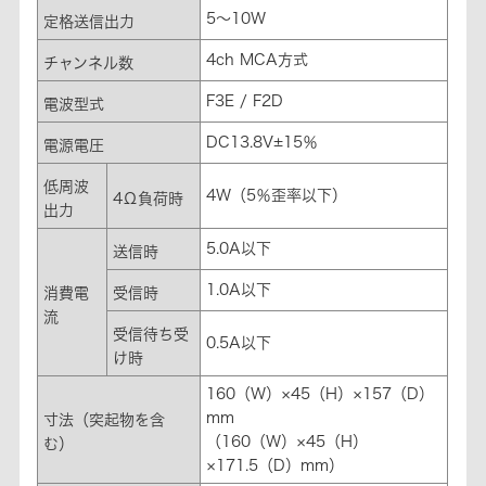
5～10W
定格送信出力
4ch MCA方式
チャンネル数
F3E / F2D
電波型式
DC13.8V±15％
電源電圧
低周波
4W（5％歪率以下）
4Ω負荷時
出力
5.0A以下
送信時
1.0A以下
消費電
受信時
流
受信待ち受
0.5A以下
け時
160（W）×45（H）×157（D）
mm
寸法（突起物を含
（160（W）×45（H）
む）
×171.5（D）mm）