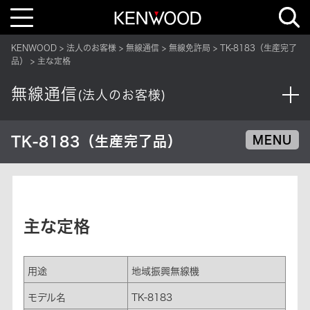
T
o
g
g
KENWOOD
法人のお客様
無線通信
無線免許局
TK-8183（生産完了
l
e
品）
主な定格
n
a
v
無線通信
(法人のお客様)
i
g
a
t
i
TK-8183（生産完了品）
MENU
o
n
主な定格
用途
地域振興無線機
モデル名
TK-8183