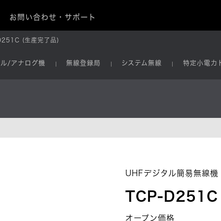
お問い合わせ・サポート
D251C (生産完了品)
タル/アナログ機
無線登録局
システム無線
特定小電力
UHFデジタル簡易無線機
TCP-D251C
オープン価格