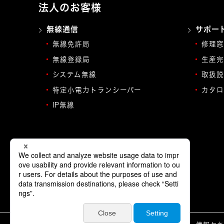
法人のお客様
無線通信
サポー
無線免許局
修理窓
無線登録局
生産完
システム無線
取扱説
特定小電力トランシーバー
カタロ
IP無線
©JVCKENWOOD Corporation