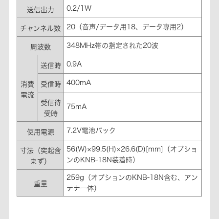
0.2/1W
送信出力
20（音声/データ用18、データ専用2）
チャンネル数
348MHz帯の指定された20波
周波数
0.9A
送信時
400mA
消費
受信時
電流
受信待
75mA
受時
7.2V電池パック
使用電源
56(W)×99.5(H)×26.6(D)[mm]（オプショ
寸法（突起含
ンのKNB-18N装着時）
まず）
259g（オプションのKNB-18N含む、アン
重量
テナ一体）