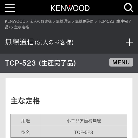
T
o
g
g
KENWOOD
法人のお客様
無線通信
無線免許局
TCP-523 (生産完了
l
e
品)
主な定格
n
a
v
無線通信
(法人のお客様)
i
g
a
t
i
TCP-523 (生産完了品)
MENU
o
n
主な定格
用途
小エリア簡易無線
型名
TCP-523