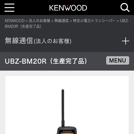
T
o
g
g
KENWOOD
法人のお客様
無線通信
特定小電力トランシーバー
UBZ-
l
e
BM20R（生産完了品）
n
a
v
無線通信
(法人のお客様)
i
g
a
t
i
UBZ-BM20R（生産完了品）
MENU
o
n