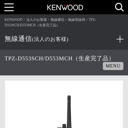
T
o
g
g
KENWOOD
法人のお客様
無線通信
無線登録局
TPZ-
l
e
D553SCH/D553MCH（生産完了品）
n
a
v
無線通信
(法人のお客様)
i
g
a
t
i
TPZ-D553SCH/D553MCH（生産完了品）
o
n
MENU