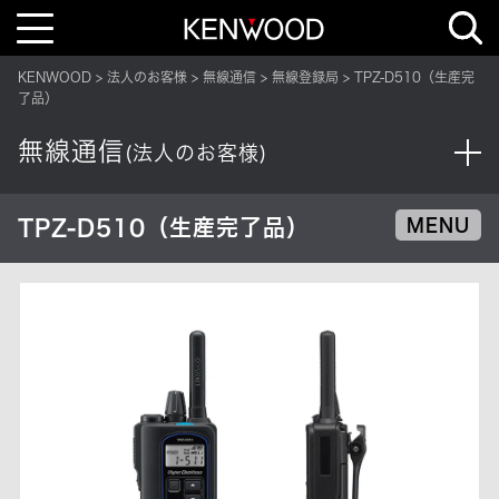
T
o
g
g
KENWOOD
法人のお客様
無線通信
無線登録局
TPZ-D510（生産完
l
e
了品）
n
a
v
無線通信
(法人のお客様)
i
g
a
t
i
TPZ-D510（生産完了品）
MENU
o
n