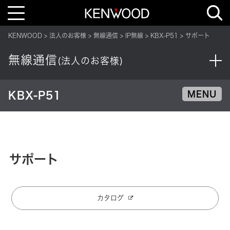
T
o
g
g
KENWOOD
法人のお客様
無線通信
IP無線
KBX-P51
サポート
l
e
n
無線通信
a
(法人のお客様)
v
i
g
a
KBX-P51
MENU
t
i
o
n
サポート
カタログ