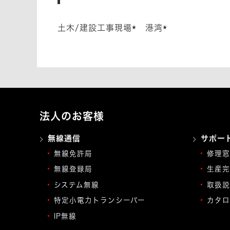
土木/建設工事現場
港湾
★
★
法人のお客様
無線通信
サポー
無線免許局
修理窓
無線登録局
生産完
システム無線
取扱説
特定小電力トランシーバー
カタロ
IP無線