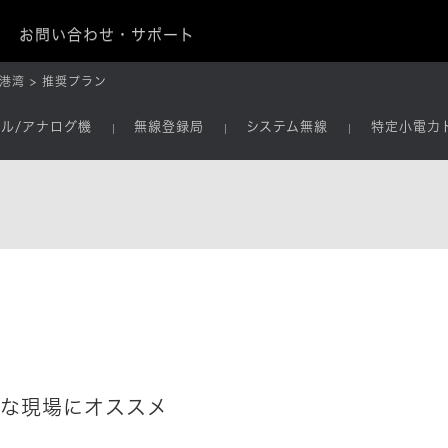
お問い合わせ・サポート
港湾
推奨プラン
タル/アナログ機
無線登録局
システム無線
特定小電力
な現場にオススメ