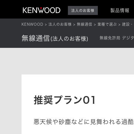
製品情報
法人のお客様
KENWOOD
法人のお客様
無線通信
業種で選ぶ
建設・
無線通信
(法人のお客様)
無線免許局 デジ
推奨プラン01
悪天候や砂塵などに見舞われる過酷