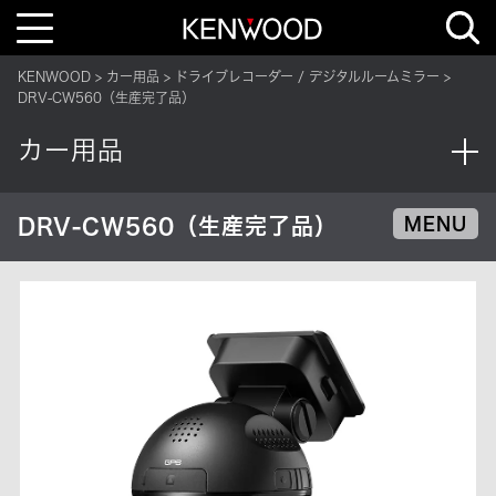
T
o
g
g
KENWOOD
カー用品
ドライブレコーダー / デジタルルームミラー
l
e
DRV-CW560（生産完了品）
n
a
v
カー用品
i
g
a
t
i
DRV-CW560（生産完了品）
MENU
o
n