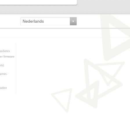
Nederlands
updates
er firmware
ls)
armin-
oaden