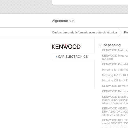
Algemene site
Ondersteunende informatie over auto-elektronica
Fi
Toepassing
KENWOOD Motorspo
KENWOOD Motorspo
CAR ELECTRONICS
(Engels)
KENWOOD Portal A
Mirroring for KENW
Mirroring OA for 
Mirroring OB for 
KENWOOD Remote 
KENWOOD Remote 
KENWOOD DASH C
model DRV-A3xx/D
A6xx/DRV-A7xx (En
KENWOOD VIDEO P
DRV-A100/DRV-A20
A5xx/DRV-A6xx/DRV
KENWOOD ROUTE W
model DRV-320/330