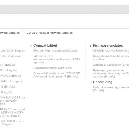
rmware-updates
CD/USB-receiver firmware updates
Compatibiliteit
Firmware-updates
rts CAM (Engels)
iPod en iPhone compatibiliteitslijst
CD/USB-receiver firmware 
rts CAM Viewer
Informatie over
Navigatie/Multimedia receiv
audiobestandsspecificatie en USB-
updates
apparaat
PP (Engels)
Optioneel accessoire (Enge
Compatibiliteitslijst Mirror Link
OOD (Engels)
Bijwerkprogramma voor
Compatibiliteitslijst voor KENWOOD
navigatiesoftware op de G
KENWOOD (Engels)
Advanced Navigation I/F (Engels)
website (Engels)
KENWOOD (Engels)
Handleiding
S (Engels)
Gebruiksaanwijzing downl
(Engels)
(Engels)
AM MANAGER for
RV-A5xx/DRV-
gels)
LAYER for model
1/DRV-A3xx/DRV-
-A7xx (Engels)
ATCHER II voor
 (Engels)