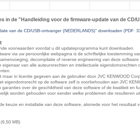
ties in de "Handleiding voor de firmware-update van de CD
update van de CD/USB-ontvanger (NEDERLANDS)" downloaden (PDF: 3
t
nde voorwaarden voordat u dit updateprogramma kunt downloaden.
tware via uw persoonlijke webpagina is de schriftelijke toestemming
, samenvoeging, decompilatie of reverse engineering van deze software
igenaar van alle auteursrechten en intellectuele eigendomsrechten 
nten.
ht maar in licentie gegeven aan de gebruiker door JVC KENWOOD Corp. 
Het eigendomsrecht op de software zelf is voorbehouden aan JVC K
anties over de geschiktheid van deze software of de kwaliteit en func
akelijk worden gehouden voor eender welke problemen die resulteren ui
 de keuze en installatie van deze software, alsmede voor het resultaat 
 (6,50 MB)