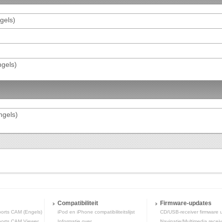
gels)
ngels)
ngels)
Compatibiliteit
Firmware-updates
rts CAM (Engels)
iPod en iPhone compatibiliteitslijst
CD/USB-receiver firmware 
rts CAM Viewer
Informatie over
Navigatie/Multimedia receiv