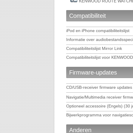
KENWOOD ROUTE WATCHER I
KENWOOD DRIVE REVIEWER 
Compatibiliteit
KENWOOD DRIVE-VIEW PLA
iPod en iPhone compatibiliteitslijst
Informatie over audiobestandsspeci
KENWOOD Music Control for
Compatibiliteitslijst Mirror Link
Veelgestelde vragen over 
Compatibiliteitslijst voor KENWOOD
Veelgestelde vragen over K
Firmware-updates
KENWOOD Smartphone Cont
CD/USB-receiver firmware updates 
WebLink for KENWOOD (Eng
Navigatie/Multimedia receiver firmw
Optioneel accessoire (Engels) (30 j
Route Collector
Bijwerkprogramma voor navigatieso
Anderen