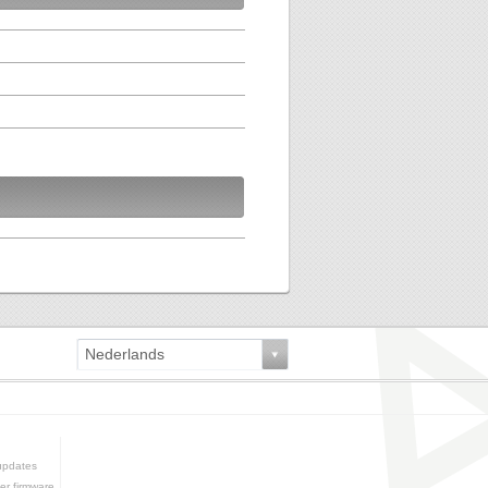
Nederlands
updates
er firmware