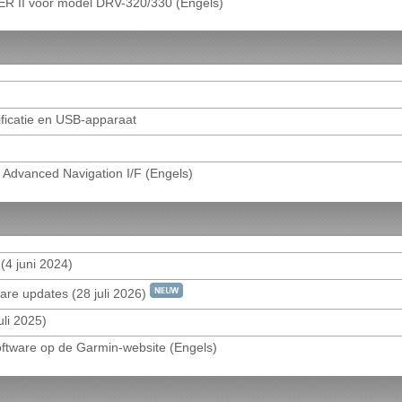
I voor model DRV-320/330 (Engels)
voor model DRV-410/430/830/N520 (Engels)
YER voor model KCA-DR300
ficatie en USB-apparaat
 Android
en programmadownloads van KENWOOD Music Editor Light
 Advanced Navigation I/F (Engels)
ENWOOD Music Editor (Engels)
rol
(4 juni 2024)
els)
are updates (28 juli 2026)
uli 2025)
ftware op de Garmin-website (Engels)