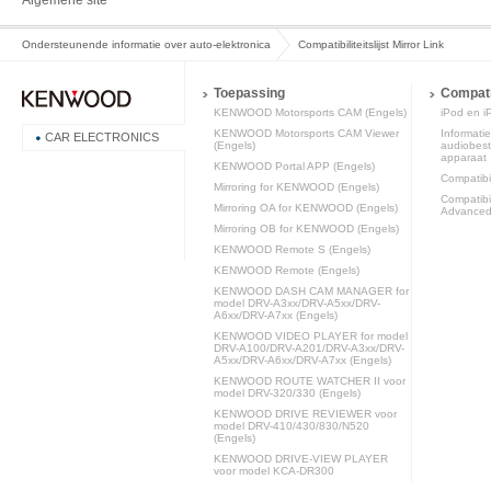
Algemene site
Ondersteunende informatie over auto-elektronica
Compatibiliteitslijst Mirror Link
Toepassing
Compatib
KENWOOD Motorsports CAM (Engels)
iPod en iP
KENWOOD Motorsports CAM Viewer
Informatie
CAR ELECTRONICS
(Engels)
audiobest
apparaat
KENWOOD Portal APP (Engels)
Compatibili
Mirroring for KENWOOD (Engels)
Compatibi
Mirroring OA for KENWOOD (Engels)
Advanced 
Mirroring OB for KENWOOD (Engels)
KENWOOD Remote S (Engels)
KENWOOD Remote (Engels)
KENWOOD DASH CAM MANAGER for
model DRV-A3xx/DRV-A5xx/DRV-
A6xx/DRV-A7xx (Engels)
KENWOOD VIDEO PLAYER for model
DRV-A100/DRV-A201/DRV-A3xx/DRV-
A5xx/DRV-A6xx/DRV-A7xx (Engels)
KENWOOD ROUTE WATCHER II voor
model DRV-320/330 (Engels)
KENWOOD DRIVE REVIEWER voor
model DRV-410/430/830/N520
(Engels)
KENWOOD DRIVE-VIEW PLAYER
voor model KCA-DR300