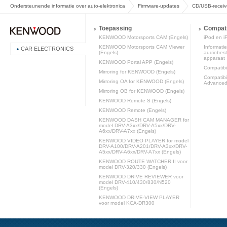
Ondersteunende informatie over auto-elektronica
Firmware-updates
CD/USB-receiv
Toepassing
Compatib
KENWOOD Motorsports CAM (Engels)
iPod en iP
KENWOOD Motorsports CAM Viewer
Informatie
CAR ELECTRONICS
(Engels)
audiobest
apparaat
KENWOOD Portal APP (Engels)
Compatibili
Mirroring for KENWOOD (Engels)
Compatibi
Mirroring OA for KENWOOD (Engels)
Advanced 
Mirroring OB for KENWOOD (Engels)
KENWOOD Remote S (Engels)
KENWOOD Remote (Engels)
KENWOOD DASH CAM MANAGER for
model DRV-A3xx/DRV-A5xx/DRV-
A6xx/DRV-A7xx (Engels)
KENWOOD VIDEO PLAYER for model
DRV-A100/DRV-A201/DRV-A3xx/DRV-
A5xx/DRV-A6xx/DRV-A7xx (Engels)
KENWOOD ROUTE WATCHER II voor
model DRV-320/330 (Engels)
KENWOOD DRIVE REVIEWER voor
model DRV-410/430/830/N520
(Engels)
KENWOOD DRIVE-VIEW PLAYER
voor model KCA-DR300