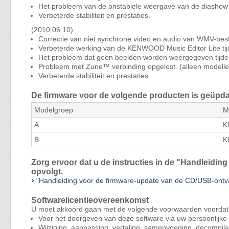
Het probleem van de onstabiele weergave van de diashow 
Verbeterde stabiliteit en prestaties.
(2010.06.10)
Correctie van niet synchrone video en audio van WMV-bes
Verbeterde werking van de KENWOOD Music Editor Lite tijd
Het probleem dat geen beelden worden weergegeven tijdens
Probleem met Zune™ verbinding opgelost. (alleen modelle
Verbeterde stabiliteit en prestaties.
De firmware voor de volgende producten is geüpda
Modelgroep
M
A
K
B
K
Zorg ervoor dat u de instructies in de "Handleidi
opvolgt.
"Handleiding voor de firmware-update van de CD/USB-on
Softwarelicentieovereenkomst
U moet akkoord gaan met de volgende voorwaarden voordat
Voor het doorgeven van deze software via uw persoonlijk
Wijziging, aanpassing, vertaling, samenvoeging, decompila