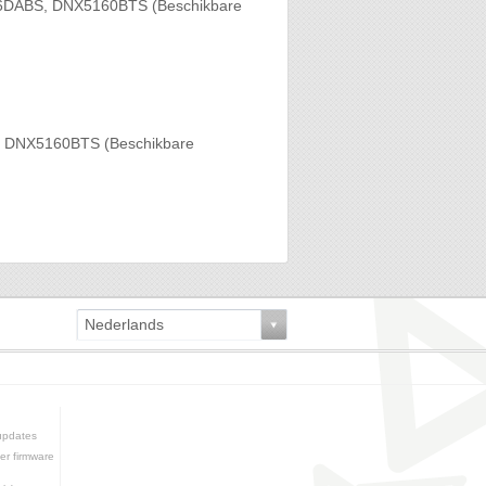
6DABS, DNX5160BTS (Beschikbare
 DNX5160BTS (Beschikbare
Nederlands
updates
er firmware