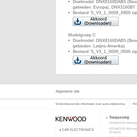
•
Doelmodel: DNX8160DABS (Bes
gebieden: Europa), DNX3160BT
•
Bestand 'S_V3_1_0008_0900.zip
Modelgroep C
•
Doelmodel: DNX8160DABS (Besc
gebieden: Latijns-Amerika)
•
Bestand 'S_V3_1_0008_0500.zip
Algemene site
Ondersteunende informatie over auto-elektronica
Fi
Toepassing
KENWOOD Motorspo
KENWOOD Motorspo
CAR ELECTRONICS
(Engels)