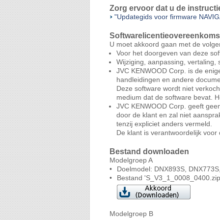
Verbeterde Apple CarPlay-functi
Zorg ervoor dat u de instruc
Verbeterde Android Auto-functi
"Updategids voor firmware NAVI
Verbeterde USB/SD-functie.
Verbeterde HD Radio-functie.
Softwarelicentieovereenkoms
Verbeterde SiriusXM-functie.
U moet akkoord gaan met de volge
Verbeterde navigatiefunctie.
Voor het doorgeven van deze sof
Verbeterde iDataLink-functie.
Wijziging, aanpassing, vertaling
Verbeterde werkingsstabiliteit.
JVC KENWOOD Corp. is de enige e
handleidingen en andere docume
Deze software wordt niet verkoc
medium dat de software bevat. 
JVC KENWOOD Corp. geeft geen gar
door de klant en zal niet aanspr
tenzij expliciet anders vermeld.
De klant is verantwoordelijk voor
Bestand downloaden
Modelgroep A
•
Doelmodel: DNX893S, DNX773S
•
Bestand 'S_V3_1_0008_0400.zip
Modelgroep B