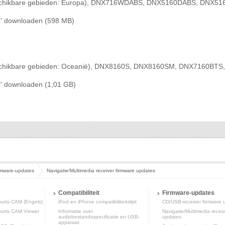
chikbare gebieden: Europa), DNX716WDABS, DNX5160DABS, DNX51
' downloaden (598 MB)
hikbare gebieden: Oceanië), DNX8160S, DNX8160SM, DNX7160BTS,
' downloaden (1,01 GB)
rmware-updates
Navigatie/Multimedia receiver firmware updates
Compatibiliteit
Firmware-updates
rts CAM (Engels)
iPod en iPhone compatibiliteitslijst
CD/USB-receiver firmware 
rts CAM Viewer
Informatie over
Navigatie/Multimedia receiv
audiobestandsspecificatie en USB-
updates
apparaat