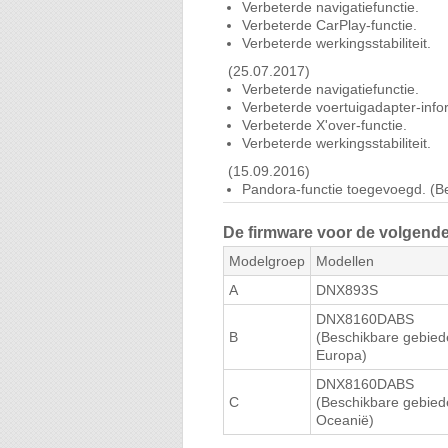
Verbeterde navigatiefunctie.
Verbeterde CarPlay-functie.
Verbeterde werkingsstabiliteit.
(25.07.2017)
Verbeterde navigatiefunctie.
Verbeterde voertuigadapter-infor
Verbeterde X'over-functie.
Verbeterde werkingsstabiliteit.
(15.09.2016)
Pandora-functie toegevoegd. (B
Spotify-functie toegevoegd.
Ondersteuning voor ”KENWOOD 
De firmware voor de volgende
Verbeterde Mirroring/APPS-funct
Modelgroep
Verbeterde Apple CarPlay-functi
Modellen
Verbeterde Android Auto-func
A
DNX893S
DNX8160SM)
Verbeterde USB/SD-functie.
DNX8160DABS
Fout hersteld dat de afstandbed
B
(Beschikbare gebied
Verbeterde werkingsstabiliteit.
Europa)
De gereviseerde handleiding ka
DNX8160DABS
(25.08.2016) Alleen Noord-Amerik
C
(Beschikbare gebied
Ondersteuning voor ”KENWOOD 
Oceanië)
Verbeterde Mirroring/APPS-funct