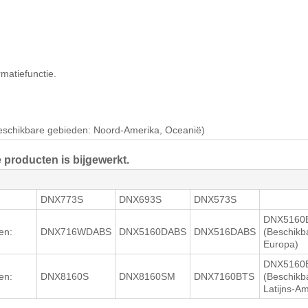
matiefunctie.
eschikbare gebieden: Noord-Amerika, Oceanië)
Smartphone Control”.
 producten is bijgewerkt.
ie.
e.
tie. (Uitsluitend DNX893S, DNX773S, DNX716WDABS, DNX8160DABS,
DNX773S
DNX693S
DNX573S
DNX5160
iening op het stuur niet werkt. (Niet beschikbare gebieden: Noord-Am
en:
DNX716WDABS
DNX5160DABS
DNX516DABS
(Beschikb
Europa)
n hier worden gedownload.
DNX5160
a
en:
DNX8160S
DNX8160SM
DNX7160BTS
(Beschikb
Smartphone Control”.
Latijns-Am
ie.