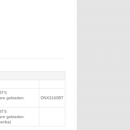
 DNX516DABS, DNX8160S,
BTS
erika) (behalve DNX3160BT)
are gebieden:
DNX3160BT
BTS
are gebieden:
erika)