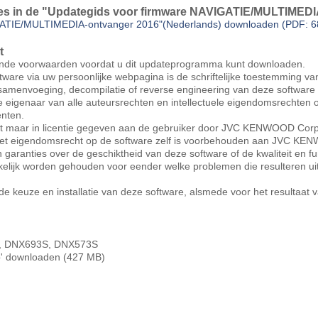
e.
ties in de "Updategids voor firmware NAVIGATIE/MULTIMEDI
e. (Uitsluitend DNX893S, DNX773S)
GATIE/MULTIMEDIA-ontvanger 2016"(Nederlands) downloaden (PDF: 
t
nde voorwaarden voordat u dit updateprogramma kunt downloaden.
tware via uw persoonlijke webpagina is de schriftelijke toestemming
, samenvoeging, decompilatie of reverse engineering van deze software
igenaar van alle auteursrechten en intellectuele eigendomsrechten 
nten.
ht maar in licentie gegeven aan de gebruiker door JVC KENWOOD Corp. 
Het eigendomsrecht op de software zelf is voorbehouden aan JVC K
anties over de geschiktheid van deze software of de kwaliteit en func
akelijk worden gehouden voor eender welke problemen die resulteren ui
 de keuze en installatie van deze software, alsmede voor het resultaat 
, DNX693S, DNX573S
' downloaden (427 MB)