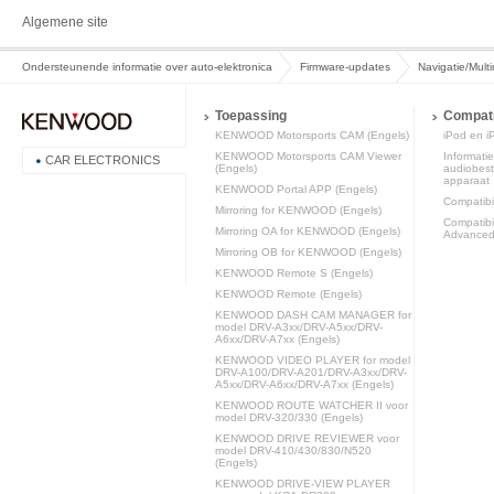
Algemene site
Ondersteunende informatie over auto-elektronica
Firmware-updates
Navigatie/Mult
Toepassing
Compatib
KENWOOD Motorsports CAM (Engels)
iPod en iP
KENWOOD Motorsports CAM Viewer
Informatie
CAR ELECTRONICS
(Engels)
audiobest
apparaat
KENWOOD Portal APP (Engels)
Compatibili
Mirroring for KENWOOD (Engels)
Compatibi
Mirroring OA for KENWOOD (Engels)
Advanced 
Mirroring OB for KENWOOD (Engels)
KENWOOD Remote S (Engels)
KENWOOD Remote (Engels)
KENWOOD DASH CAM MANAGER for
model DRV-A3xx/DRV-A5xx/DRV-
A6xx/DRV-A7xx (Engels)
KENWOOD VIDEO PLAYER for model
DRV-A100/DRV-A201/DRV-A3xx/DRV-
A5xx/DRV-A6xx/DRV-A7xx (Engels)
KENWOOD ROUTE WATCHER II voor
model DRV-320/330 (Engels)
KENWOOD DRIVE REVIEWER voor
model DRV-410/430/830/N520
(Engels)
KENWOOD DRIVE-VIEW PLAYER