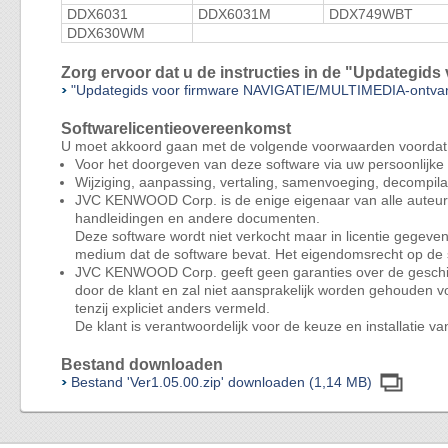
DDX6031
DDX6031M
DDX749WBT
DDX630WM
Zorg ervoor dat u de instructies in de "Updategi
"Updategids voor firmware NAVIGATIE/MULTIMEDIA-ontva
Softwarelicentieovereenkomst
U moet akkoord gaan met de volgende voorwaarden voordat
Voor het doorgeven van deze software via uw persoonlijk
Wijziging, aanpassing, vertaling, samenvoeging, decompila
JVC KENWOOD Corp. is de enige eigenaar van alle auteurs
handleidingen en andere documenten.
Deze software wordt niet verkocht maar in licentie gegev
medium dat de software bevat. Het eigendomsrecht op d
JVC KENWOOD Corp. geeft geen garanties over de geschikthe
door de klant en zal niet aansprakelijk worden gehouden v
tenzij expliciet anders vermeld.
De klant is verantwoordelijk voor de keuze en installatie 
Bestand downloaden
Bestand 'Ver1.05.00.zip' downloaden (1,14 MB)