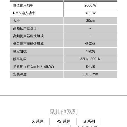
峰值输入功率
2000 W
RMS 输入功率
400 W
大小
30cm
高频扬声器设计
－
高频扬声器磁铁组成
－
低音扬声器磁铁组成
铁素体
额定阻抗
4 欧姆
频率响应
32Hz–300Hz
灵敏度（在 1m 时为 dB/W）
84 dB
安装深度
131.6 mm
见其他系列
X 系列
PS 系列
S 系列