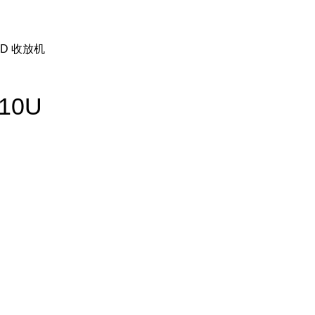
CD 收放机
10U