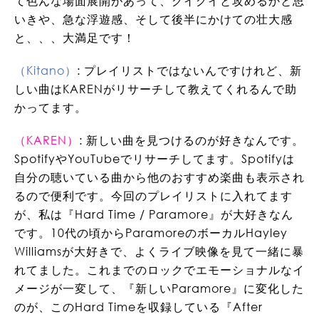
て色んな場面展開があって、グイグイと攻めるかと思
いきや、急な浮遊感、そして後半にかけての壮大感
と、、、大満足です！
（Kitano）
: プレイリストではないんですけれど、新
しい曲はKARENがリサーチして教えてくれるんで助
かってます。
（KAREN）
: 新しい曲を見つけるのが好きなんです。
SpotifyやYouTubeでリサーチしてます。Spotifyは
自分の聴いている曲から他のおすすめ楽曲も表示され
るので便利です。今回のプレイリストに入れてます
が、私は『Hard Time / Paramore』が大好きなん
です。10代の頃からParamoreのボーカルHayley
Williamsが大好きで、よくライブ映像を見て一緒に暴
れてました。これまでのロックでエモーショナルなイ
メージが一変して、『新しいParamore』に変化した
のが、このHard Timeを収録している『After