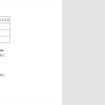
.1.2.0
are
t.]
t.]