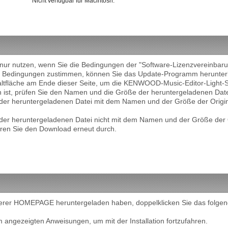
* Nicht verfügbar für Macintosh.
r nutzen, wenn Sie die Bedingungen der "Software-Lizenzvereinbaru
den Bedingungen zustimmen, können Sie das Update-Programm herunter
haltfläche am Ende dieser Seite, um die KENWOOD-Music-Editor-Light-
st, prüfen Sie den Namen und die Größe der heruntergeladenen Datei
er heruntergeladenen Datei mit dem Namen und der Größe der Origin
r heruntergeladenen Datei nicht mit dem Namen und der Größe der Or
hren Sie den Download erneut durch.
erer HOMEPAGE heruntergeladen haben, doppelklicken Sie das folgend
m angezeigten Anweisungen, um mit der Installation fortzufahren.