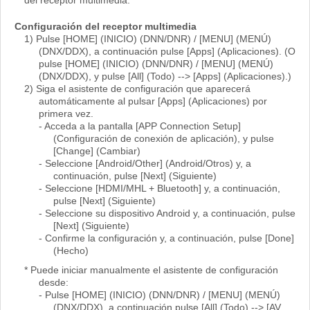
Configuración del receptor multimedia
1) Pulse [HOME] (INICIO) (DNN/DNR) / [MENU] (MENÚ)
(DNX/DDX), a continuación pulse [Apps] (Aplicaciones). (O
pulse [HOME] (INICIO) (DNN/DNR) / [MENU] (MENÚ)
(DNX/DDX), y pulse [All] (Todo) --> [Apps] (Aplicaciones).)
2) Siga el asistente de configuración que aparecerá
automáticamente al pulsar [Apps] (Aplicaciones) por
primera vez.
- Acceda a la pantalla [APP Connection Setup]
(Configuración de conexión de aplicación), y pulse
[Change] (Cambiar)
- Seleccione [Android/Other] (Android/Otros) y, a
continuación, pulse [Next] (Siguiente)
- Seleccione [HDMI/MHL + Bluetooth] y, a continuación,
pulse [Next] (Siguiente)
- Seleccione su dispositivo Android y, a continuación, pulse
[Next] (Siguiente)
- Confirme la configuración y, a continuación, pulse [Done]
(Hecho)
* Puede iniciar manualmente el asistente de configuración
desde:
- Pulse [HOME] (INICIO) (DNN/DNR) / [MENU] (MENÚ)
(DNX/DDX), a continuación pulse [All] (Todo) --> [AV