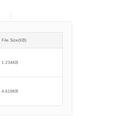
File Size(KB)
1.234
KB
4.618
KB