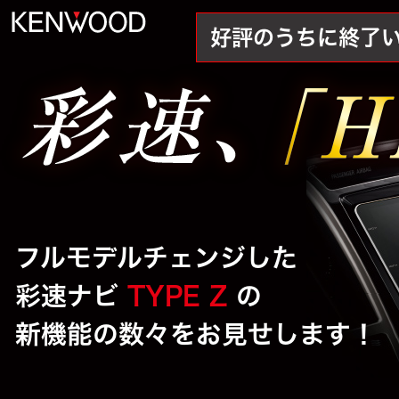
好評のうちに終了
フルモデルチェンジした
彩速ナビ
TYPE Z
の
新機能の数々をお見せします！