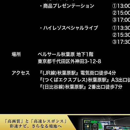
・商品プレゼンテーション
①13:0
②15:0
③17:0
・ハイレゾスペシャルライブ
①13:3
②15:3
③17:3
場所
ベルサール秋葉原 地下1階
東京都千代田区外神田3-12-8
アクセス
『(JR線)秋葉原駅』電気街口徒歩4分
『(つくばエクスプレス)秋葉原駅』A3出口
『(日比谷線)秋葉原駅』2番出口徒歩7分