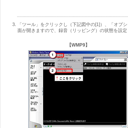
3.
「ツール」をクリックし（下記図中の[1]）、「オプ
面が開きますので、録音（リッピング）の状態を設定
【WMP9】