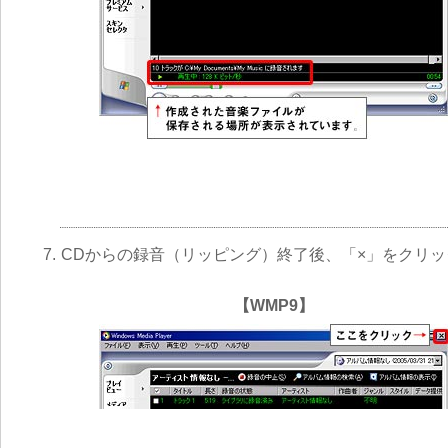
7.
CDからの録音（リッピング）終了後、「×」をクリッ
【WMP9】