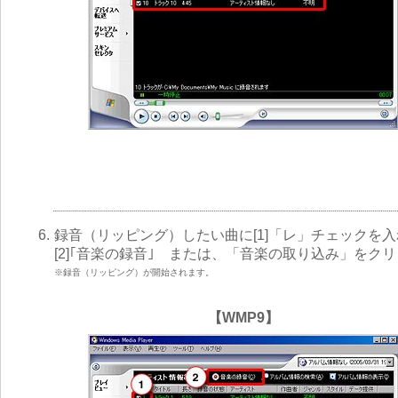
6.
録音（リッピング）したい曲に[1]「レ」チェックを
[2]｢音楽の録音｣ または、「音楽の取り込み」をク
※録音（リッピング）が開始されます。
【WMP9】