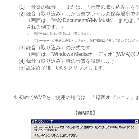
[1]
「音楽の録音」 または、「音楽の取り込み」を
[2]
録音（取り込み）した音楽ファイルの保存場所で
（画面は、“¥My Documents¥My Music” または、“¥Do
される例です。）
※
保存先はお客様の環境により異なります。
※
プレーヤーへの転送に必要となります。保存場所はメモして置いてくださ
[3]
録音（取り込み）の形式です。
（画面は、”Windows Mediaオーディオ” (W
[4]
録音（取り込み）時の音質を設定します。
[5]
設定終了後、OKをクリックします。
4.
初めてWMPをご使用の場合は、「録音オプション」
【WMP9】