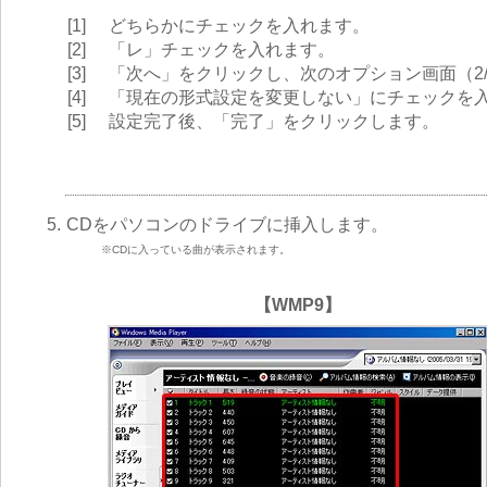
[1]
どちらかにチェックを入れます。
[2]
「レ」チェックを入れます。
[3]
「次へ」をクリックし、次のオプション画面（2
[4]
「現在の形式設定を変更しない」にチェックを
[5]
設定完了後、「完了」をクリックします。
5.
CDをパソコンのドライブに挿入します。
※CDに入っている曲が表示されます。
【WMP9】