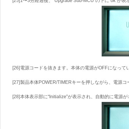
[25]
1〜3分経過後、“Upgrade Sub-MCU”の下に“ok”
[26]
電源コードを抜きます。本体の電源がOFFになって
[27]
製品本体POWER/TIMERキーを押しながら、電
[28]
本体表示部に“Initialize”が表示され、自動的