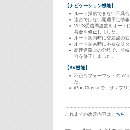
【ナビゲーション機能】
ルート探索できない不具合
適合ではない開通予定情報
VICS受信周波数をオー
具合を修正しました。
ルート案内時に交差点の右
ルート探索時に不要なＵタ
高速道路上の分岐で、分岐
合を修正しました。
【AV機能】
不正なフォーマットのm4
た。
iPod Classicで
これまでの改善内容は
こちら