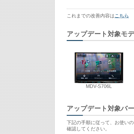
これまでの改善内容は
こちら
アップデート対象モ
MDV-S706L
アップデート対象バ
下記の手順に従って、お使いの
確認してください。