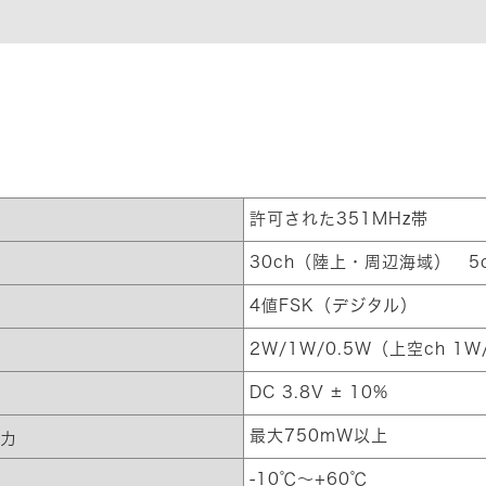
許可された351MHz帯
30ch（陸上・周辺海域） 
4値FSK（デジタル）
2W/1W/0.5W（上空ch 1W
DC 3.8V ± 10%
最大750mW以上
出力
-10℃～+60℃