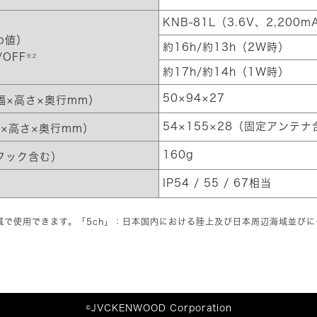
KNB-81L（3.6V、2,200
p値）
約16h/約13h（2W時）
OFF
※2
約17h/約14h（1W時）
50×94×27
幅×高さ×奥行mm）
54×155×28（固定アンテ
×高さ×奥行mm）
160g
フック含む）
IP54 / 55 / 67相当
能
海域で使用できます。「5ch」：日本国内における陸上及び日本周辺海域並び
©JVCKENWOOD Corporation