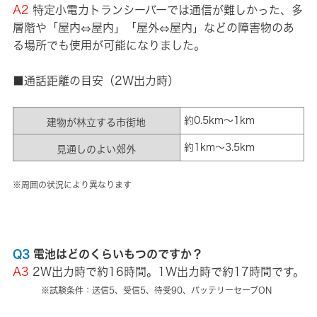
A2
特定小電力トランシーバーでは通信が難しかった、多
層階や「屋内⇔屋内」「屋外⇔屋内」などの障害物のあ
る場所でも使用が可能になりました。
■通話距離の目安（2W出力時）
約0.5km～1km
建物が林立する市街地
約1km～3.5km
見通しのよい郊外
※周囲の状況により異なります
Q3
電池はどのくらいもつのですか？
A3
2W出力時で約16時間。1W出力時で約17時間です。
※試験条件：送信5、受信5、待受90、バッテリーセーブON