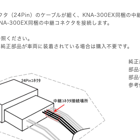
タ（24Pin）のケーブルが細く、KNA-300EX同梱の
NA-300EX同梱の中継コネクタを接続します。
参照ください。
P純正部品が車両に装着されている場合は購入不要です。
純正
部品名
部品
参考