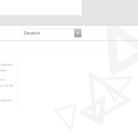
Deutsch
e-Updates
iver-
sch)
er auf der
ndbuchs