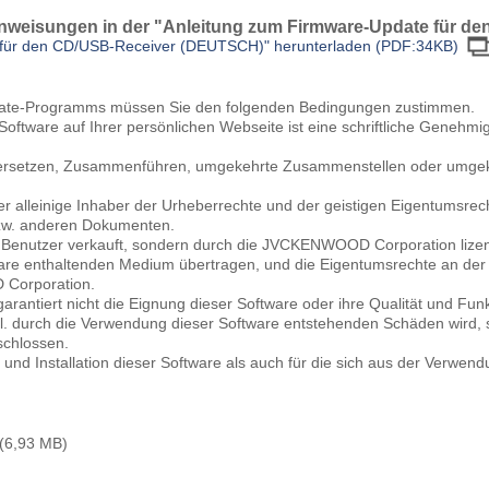
Anweisungen in der "Anleitung zum Firmware-Update für de
 für den CD/USB-Receiver (DEUTSCH)" herunterladen (PDF:34KB)
date-Programms müssen Sie den folgenden Bedingungen zustimmen.
r Software auf Ihrer persönlichen Webseite ist eine schriftliche Ge
bersetzen, Zusammenführen, umgekehrte Zusammenstellen oder umgeke
alleinige Inhaber der Urheberrechte und der geistigen Eigentumsrec
w. anderen Dokumenten.
n Benutzer verkauft, sondern durch die JVCKENWOOD Corporation lize
re enthaltenden Medium übertragen, und die Eigentumsrechte an der S
 Corporation.
ntiert nicht die Eignung dieser Software oder ihre Qualität und Fu
l. durch die Verwendung dieser Software entstehenden Schäden wird, s
schlossen.
 und Installation dieser Software als auch für die sich aus der Verwe
 (6,93 MB)