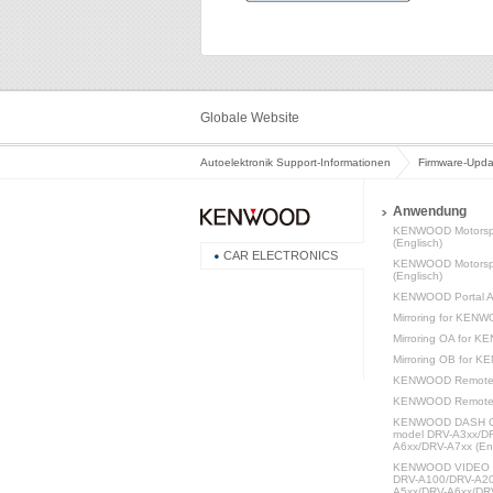
Globale Website
Autoelektronik Support-Informationen
Firmware-Upda
Anwendung
KENWOOD Motorsp
(Englisch)
CAR ELECTRONICS
KENWOOD Motorspo
(Englisch)
KENWOOD Portal AP
Mirroring for KENW
Mirroring OA for K
Mirroring OB for K
KENWOOD Remote S
KENWOOD Remote (
KENWOOD DASH C
model DRV-A3xx/D
A6xx/DRV-A7xx (Eng
KENWOOD VIDEO P
DRV-A100/DRV-A20
A5xx/DRV-A6xx/DRV