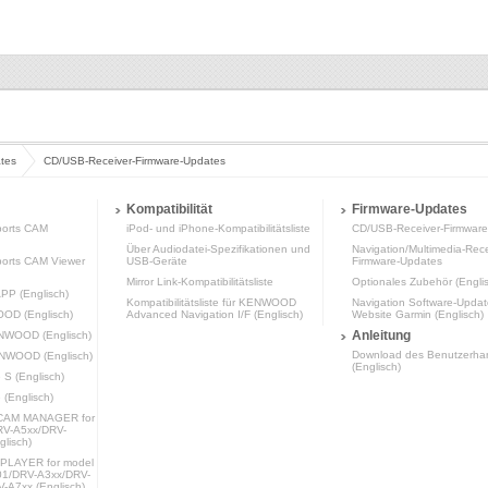
tes
CD/USB-Receiver-Firmware-Updates
Kompatibilität
Firmware-Updates
orts CAM
iPod- und iPhone-Kompatibilitätsliste
CD/USB-Receiver-Firmwar
Über Audiodatei-Spezifikationen und
Navigation/Multimedia-Rece
rts CAM Viewer
USB-Geräte
Firmware-Updates
Mirror Link-Kompatibilitätsliste
Optionales Zubehör (Engli
P (Englisch)
Kompatibilitätsliste für KENWOOD
Navigation Software-Updat
OOD (Englisch)
Advanced Navigation I/F (Englisch)
Website Garmin (Englisch)
Anleitung
ENWOOD (Englisch)
Download des Benutzerha
ENWOOD (Englisch)
(Englisch)
 (Englisch)
Englisch)
AM MANAGER for
RV-A5xx/DRV-
lisch)
LAYER for model
1/DRV-A3xx/DRV-
-A7xx (Englisch)