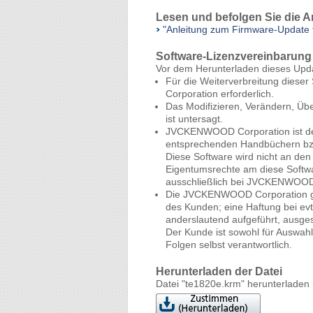
Lesen und befolgen Sie die 
"Anleitung zum Firmware-Update
Software-Lizenzvereinbarung
Vor dem Herunterladen dieses Up
Für die Weiterverbreitung diese
Corporation erforderlich.
Das Modifizieren, Verändern, Ü
ist untersagt.
JVCKENWOOD Corporation ist der 
entsprechenden Handbüchern bz
Diese Software wird nicht an de
Eigentumsrechte am diese Softwa
ausschließlich bei JVCKENWOOD
Die JVCKENWOOD Corporation gara
des Kunden; eine Haftung bei evt
anderslautend aufgeführt, ausge
Der Kunde ist sowohl für Auswahl
Folgen selbst verantwortlich.
Herunterladen der Datei
Datei "te1820e.krm" herunterladen