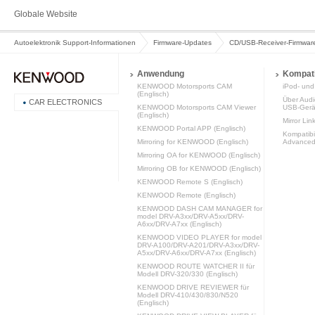
Globale Website
Autoelektronik Support-Informationen
Firmware-Updates
CD/USB-Receiver-Firmwar
Anwendung
Kompatib
KENWOOD Motorsports CAM
iPod- und 
(Englisch)
Über Audi
CAR ELECTRONICS
KENWOOD Motorsports CAM Viewer
USB-Gerä
(Englisch)
Mirror Lin
KENWOOD Portal APP (Englisch)
Kompatibi
Mirroring for KENWOOD (Englisch)
Advanced 
Mirroring OA for KENWOOD (Englisch)
Mirroring OB for KENWOOD (Englisch)
KENWOOD Remote S (Englisch)
KENWOOD Remote (Englisch)
KENWOOD DASH CAM MANAGER for
model DRV-A3xx/DRV-A5xx/DRV-
A6xx/DRV-A7xx (Englisch)
KENWOOD VIDEO PLAYER for model
DRV-A100/DRV-A201/DRV-A3xx/DRV-
A5xx/DRV-A6xx/DRV-A7xx (Englisch)
KENWOOD ROUTE WATCHER II für
Modell DRV-320/330 (Englisch)
KENWOOD DRIVE REVIEWER für
Modell DRV-410/430/830/N520
(Englisch)