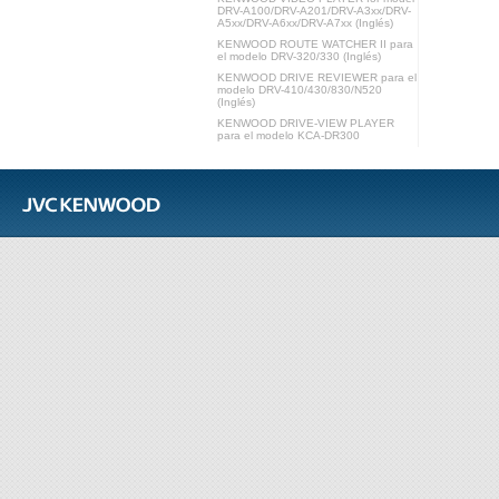
DRV-A100/DRV-A201/DRV-A3xx/DRV-
A5xx/DRV-A6xx/DRV-A7xx (Inglés)
KENWOOD ROUTE WATCHER II para
el modelo DRV-320/330 (Inglés)
KENWOOD DRIVE REVIEWER para el
modelo DRV-410/430/830/N520
(Inglés)
KENWOOD DRIVE-VIEW PLAYER
para el modelo KCA-DR300