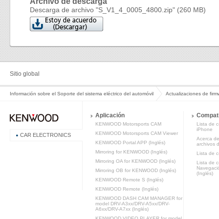
Archivo de descarga
Descarga de archivo "S_V1_4_0005_4800.zip" (260 MB)
Sitio global
Información sobre el Soporte del sistema eléctrico del automóvil
Actualizaciones de fir
Aplicación
Compati
KENWOOD Motorsports CAM
Lista de 
iPhone
KENWOOD Motorsports CAM Viewer
CAR ELECTRONICS
Acerca de
KENWOOD Portal APP (Inglés)
archivos 
Mirroring for KENWOOD (Inglés)
Lista de c
Mirroring OA for KENWOOD (Inglés)
Lista de c
Navegac
Mirroring OB for KENWOOD (Inglés)
(Inglés)
KENWOOD Remote S (Inglés)
KENWOOD Remote (Inglés)
KENWOOD DASH CAM MANAGER for
model DRV-A3xx/DRV-A5xx/DRV-
A6xx/DRV-A7xx (Inglés)
KENWOOD VIDEO PLAYER for model