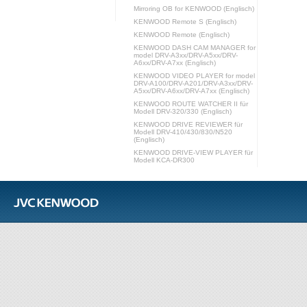
Mirroring OB for KENWOOD (Englisch)
KENWOOD Remote S (Englisch)
KENWOOD Remote (Englisch)
KENWOOD DASH CAM MANAGER for
model DRV-A3xx/DRV-A5xx/DRV-
A6xx/DRV-A7xx (Englisch)
KENWOOD VIDEO PLAYER for model
DRV-A100/DRV-A201/DRV-A3xx/DRV-
A5xx/DRV-A6xx/DRV-A7xx (Englisch)
KENWOOD ROUTE WATCHER II für
Modell DRV-320/330 (Englisch)
KENWOOD DRIVE REVIEWER für
Modell DRV-410/430/830/N520
(Englisch)
KENWOOD DRIVE-VIEW PLAYER für
Modell KCA-DR300