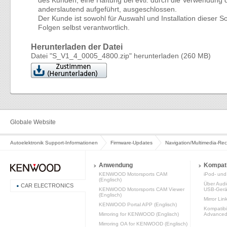
des Kunden; eine Haftung bei evtl. durch die Verwendung 
anderslautend aufgeführt, ausgeschlossen.
Der Kunde ist sowohl für Auswahl und Installation dieser 
Folgen selbst verantwortlich.
Herunterladen der Datei
Datei "S_V1_4_0005_4800.zip" herunterladen (260 MB)
Globale Website
Autoelektronik Support-Informationen
Firmware-Updates
Navigation/Multimedia-Re
Anwendung
Kompatib
KENWOOD Motorsports CAM
iPod- und 
(Englisch)
Über Audi
CAR ELECTRONICS
KENWOOD Motorsports CAM Viewer
USB-Gerä
(Englisch)
Mirror Lin
KENWOOD Portal APP (Englisch)
Kompatibi
Mirroring for KENWOOD (Englisch)
Advanced 
Mirroring OA for KENWOOD (Englisch)