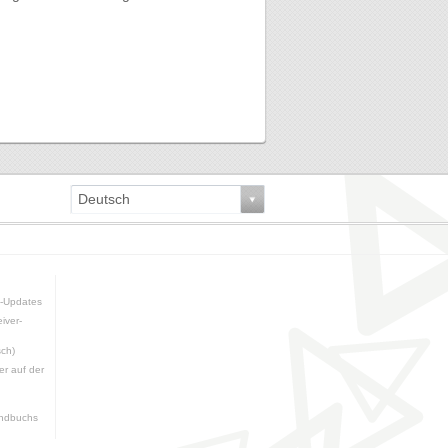
Deutsch
e-Updates
iver-
sch)
er auf der
ndbuchs