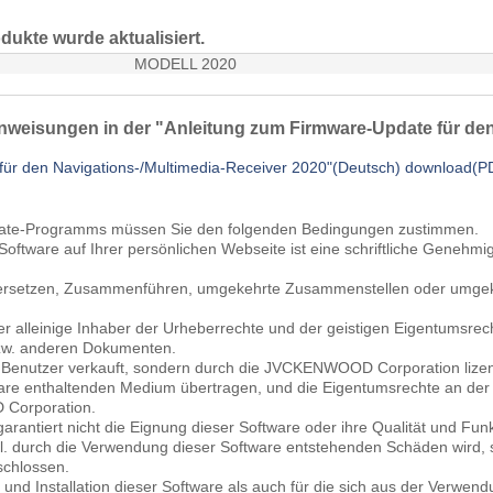
dukte wurde aktualisiert.
MODELL 2020
nweisungen in der "Anleitung zum Firmware-Update für den
für den Navigations-/Multimedia-Receiver 2020"(Deutsch) download(
date-Programms müssen Sie den folgenden Bedingungen zustimmen.
r Software auf Ihrer persönlichen Webseite ist eine schriftliche Ge
bersetzen, Zusammenführen, umgekehrte Zusammenstellen oder umgeke
alleinige Inhaber der Urheberrechte und der geistigen Eigentumsrec
w. anderen Dokumenten.
n Benutzer verkauft, sondern durch die JVCKENWOOD Corporation lize
re enthaltenden Medium übertragen, und die Eigentumsrechte an der S
 Corporation.
ntiert nicht die Eignung dieser Software oder ihre Qualität und Fu
l. durch die Verwendung dieser Software entstehenden Schäden wird, s
schlossen.
 und Installation dieser Software als auch für die sich aus der Verwe