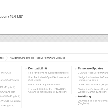
laden (48,6 MB)
tes
Navigation/Multimedia-Receiver-Firmware-Updates
Kompatibilität
Firmware-Updates
orts CAM
iPod- und iPhone-Kompatibilitätsliste
CD/USB-Receiver-Firmwar
Über Audiodatei-Spezifikationen und
Navigation/Multimedia-Rece
rts CAM Viewer
USB-Geräte
Firmware-Updates
Mirror Link-Kompatibilitätsliste
Optionales Zubehör (Engli
P (Englisch)
Kompatibilitätsliste für KENWOOD
Navigation Software-Updat
OOD (Englisch)
Advanced Navigation I/F (Englisch)
Website Garmin (Englisch)
Anleitung
ENWOOD (Englisch)
Download des Benutzerha
ENWOOD (Englisch)
(Englisch)
 (Englisch)