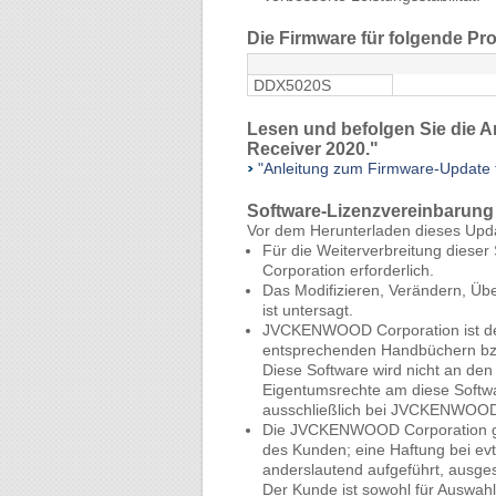
Die Firmware für folgende Pro
DDX5020S
Lesen und befolgen Sie die A
Receiver 2020."
"Anleitung zum Firmware-Update 
Software-Lizenzvereinbarung
Vor dem Herunterladen dieses Up
Für die Weiterverbreitung diese
Corporation erforderlich.
Das Modifizieren, Verändern, Ü
ist untersagt.
JVCKENWOOD Corporation ist der 
entsprechenden Handbüchern bz
Diese Software wird nicht an de
Eigentumsrechte am diese Softwa
ausschließlich bei JVCKENWOOD
Die JVCKENWOOD Corporation gara
des Kunden; eine Haftung bei evt
anderslautend aufgeführt, ausge
Der Kunde ist sowohl für Auswahl