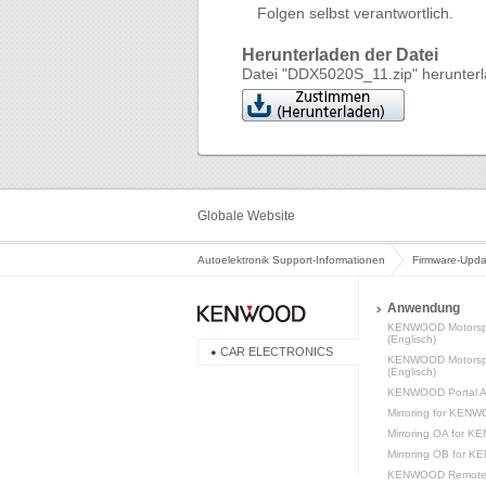
Folgen selbst verantwortlich.
Herunterladen der Datei
Datei "DDX5020S_11.zip" herunter
Globale Website
Autoelektronik Support-Informationen
Firmware-Upda
Anwendung
KENWOOD Motorsp
(Englisch)
CAR ELECTRONICS
KENWOOD Motorspo
(Englisch)
KENWOOD Portal AP
Mirroring for KENW
Mirroring OA for K
Mirroring OB for K
KENWOOD Remote S