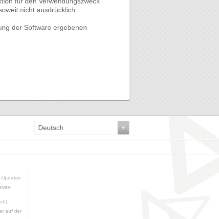
nktion für den Verwendungszweck
oweit nicht ausdrücklich
ndung der Software ergebenen
Deutsch
e-Updates
iver-
sch)
er auf der