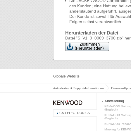
Die JVCKENWOOD Corporation gara
des Kunden; eine Haftung bei evt
anderslautend aufgeführt, ausge
Der Kunde ist sowohl für Auswahl
Folgen selbst verantwortlich.
Herunterladen der Datei
Datei "S_V1_9_0009_3700.zip" her
Globale Website
Autoelektronik Support-Informationen
Firmware-Upda
Anwendung
KENWOOD Motorsp
(Englisch)
CAR ELECTRONICS
KENWOOD Motorspo
(Englisch)
KENWOOD Portal AP
Mirroring for KENW