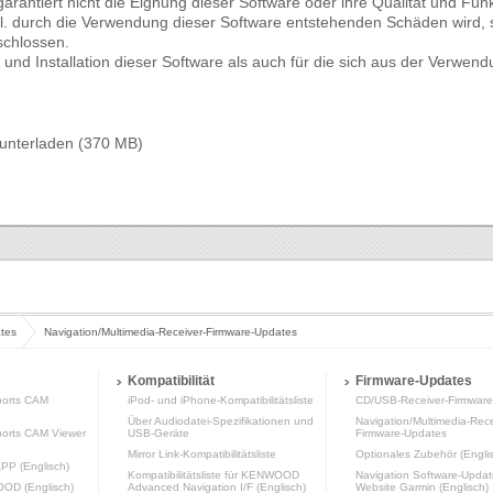
ntiert nicht die Eignung dieser Software oder ihre Qualität und Fu
l. durch die Verwendung dieser Software entstehenden Schäden wird, s
schlossen.
 und Installation dieser Software als auch für die sich aus der Verwe
unterladen (370 MB)
tes
Navigation/Multimedia-Receiver-Firmware-Updates
Kompatibilität
Firmware-Updates
orts CAM
iPod- und iPhone-Kompatibilitätsliste
CD/USB-Receiver-Firmwar
Über Audiodatei-Spezifikationen und
Navigation/Multimedia-Rece
rts CAM Viewer
USB-Geräte
Firmware-Updates
Mirror Link-Kompatibilitätsliste
Optionales Zubehör (Engli
P (Englisch)
Kompatibilitätsliste für KENWOOD
Navigation Software-Updat
OOD (Englisch)
Advanced Navigation I/F (Englisch)
Website Garmin (Englisch)