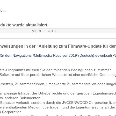
ion.
dukte wurde aktualisiert.
MODELL 2019
nweisungen in der "Anleitung zum Firmware-Update für den
für den Navigations-/Multimedia-Receiver 2019"(Deutsch) download(
date-Programms müssen Sie den folgenden Bedingungen zustimmen.
r Software auf Ihrer persönlichen Webseite ist eine schriftliche Ge
bersetzen, Zusammenführen, umgekehrte Zusammenstellen oder umgeke
alleinige Inhaber der Urheberrechte und der geistigen Eigentumsrec
w. anderen Dokumenten.
n Benutzer verkauft, sondern durch die JVCKENWOOD Corporation lize
re enthaltenden Medium übertragen, und die Eigentumsrechte an der S
 Corporation.