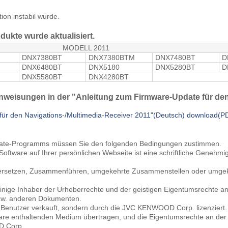
ion instabil wurde.
dukte wurde aktualisiert.
MODELL 2011
DNX7380BT
DNX7380BTM
DNX7480BT
D
DNX6480BT
DNX5180
DNX5280BT
D
DNX5580BT
DNX4280BT
nweisungen in der "Anleitung zum Firmware-Update für den
für den Navigations-/Multimedia-Receiver 2011"(Deutsch) download(
date-Programms müssen Sie den folgenden Bedingungen zustimmen.
r Software auf Ihrer persönlichen Webseite ist eine schriftliche Gen
bersetzen, Zusammenführen, umgekehrte Zusammenstellen oder umgeke
nige Inhaber der Urheberrechte und der geistigen Eigentumsrechte an
w. anderen Dokumenten.
n Benutzer verkauft, sondern durch die JVC KENWOOD Corp. lizenzier
re enthaltenden Medium übertragen, und die Eigentumsrechte an der S
D Corp.