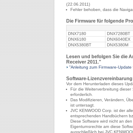
(22.06.2011)
Fehler behoben, dass die Navigat
Die Firmware für folgende Pro
DNX7180
DNX7280BT
DNX6180
DNX6040EX
DNX5380BT
DNX5380M
Lesen und befolgen Sie die A
Receiver 2011."
"Anleitung zum Firmware-Update 
Software-Lizenzvereinbarung
Vor dem Herunterladen dieses Up
Für die Weiterverbreitung diese
erforderlich.
Das Modifizieren, Verändern, Ü
ist untersagt.
JVC KENWOOD Corp. ist der allei
entsprechenden Handbüchern bz
Diese Software wird nicht an de
Eigentumsrechte am diese Softwa
ausschließlich bei JVC KENWOO