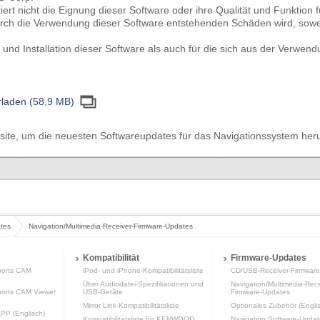
t nicht die Eignung dieser Software oder ihre Qualität und Funktion
urch die Verwendung dieser Software entstehenden Schäden wird, sowei
 und Installation dieser Software als auch für die sich aus der Verwe
rladen (58,9 MB)
site
, um die neuesten Softwareupdates für das Navigationssystem her
tes
Navigation/Multimedia-Receiver-Firmware-Updates
Kompatibilität
Firmware-Updates
orts CAM
iPod- und iPhone-Kompatibilitätsliste
CD/USB-Receiver-Firmwar
Über Audiodatei-Spezifikationen und
Navigation/Multimedia-Rece
rts CAM Viewer
USB-Geräte
Firmware-Updates
Mirror Link-Kompatibilitätsliste
Optionales Zubehör (Engli
P (Englisch)
Kompatibilitätsliste für KENWOOD
Navigation Software-Updat