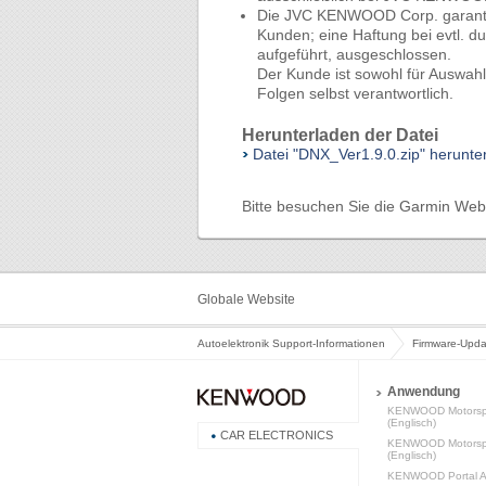
Die JVC KENWOOD Corp. garantier
Kunden; eine Haftung bei evtl. d
aufgeführt, ausgeschlossen.
Der Kunde ist sowohl für Auswahl
Folgen selbst verantwortlich.
Herunterladen der Datei
Datei "DNX_Ver1.9.0.zip" herunte
Bitte besuchen Sie die
Garmin Web
Globale Website
Autoelektronik Support-Informationen
Firmware-Upda
Anwendung
KENWOOD Motorsp
(Englisch)
CAR ELECTRONICS
KENWOOD Motorspo
(Englisch)
KENWOOD Portal AP