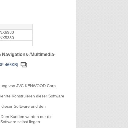
NX6980
NX5380
 Navigations-/Multimedia-
PDF:466KB)
ehmigung von JVC KENWOOD Corp.
hrte Konstruieren dieser Software
 dieser Software und den
t. Dem Kunden werden nur die
oftware selbst liegen