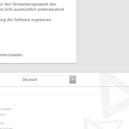
 für den Verwendungszweck des
t nicht ausdrücklich anderslautend
ndung der Software ergebenen
unterzuladen.
Deutsch
e-Updates
iver-
sch)
er auf der