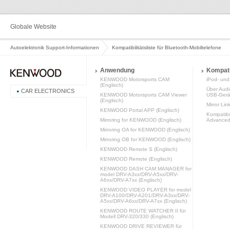
Globale Website
Autoelektronik Support-Informationen
Kompatibilitätsliste für Bluetooth-Mobiltelefone
Anwendung
Kompatib
KENWOOD Motorsports CAM
iPod- und 
(Englisch)
Über Audi
CAR ELECTRONICS
KENWOOD Motorsports CAM Viewer
USB-Gerä
(Englisch)
Mirror Lin
KENWOOD Portal APP (Englisch)
Kompatibi
Mirroring for KENWOOD (Englisch)
Advanced 
Mirroring OA for KENWOOD (Englisch)
Mirroring OB for KENWOOD (Englisch)
KENWOOD Remote S (Englisch)
KENWOOD Remote (Englisch)
KENWOOD DASH CAM MANAGER for
model DRV-A3xx/DRV-A5xx/DRV-
A6xx/DRV-A7xx (Englisch)
KENWOOD VIDEO PLAYER for model
DRV-A100/DRV-A201/DRV-A3xx/DRV-
A5xx/DRV-A6xx/DRV-A7xx (Englisch)
KENWOOD ROUTE WATCHER II für
Modell DRV-320/330 (Englisch)
KENWOOD DRIVE REVIEWER für