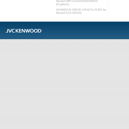
Modell DRV-410/430/830/N520
(Englisch)
KENWOOD DRIVE-VIEW PLAYER für
Modell KCA-DR300